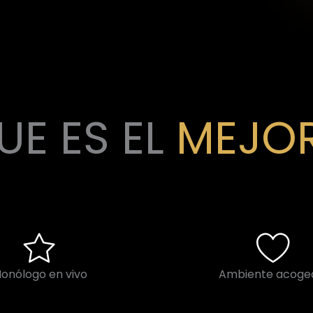
E ES EL
MEJOR
onólogo en vivo
Ambiente acoge