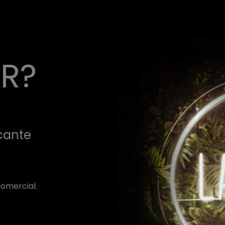
R?
icante
comercial.