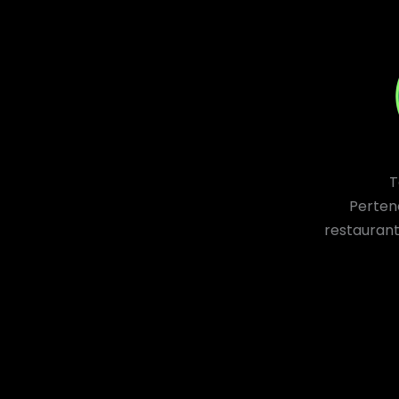
T
Perten
restaurant