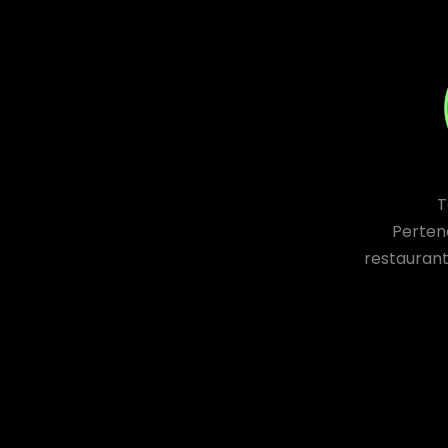
T
Perten
restaurant