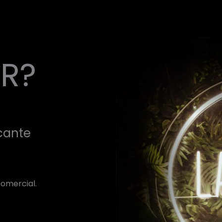
R?
icante
comercial.