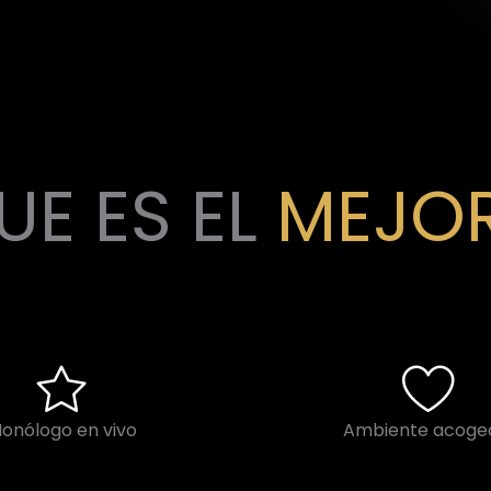
E ES EL
MEJOR
onólogo en vivo
Ambiente acoge